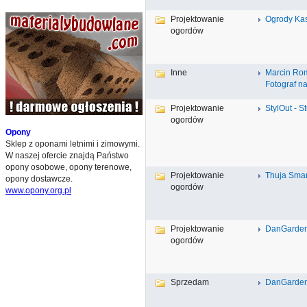
Projektowanie
Ogrody Kas
ogordów
Inne
Marcin Ro
Fotograf na
Projektowanie
StylOut - S
ogordów
Opony
Sklep z oponami letnimi i zimowymi.
W naszej ofercie znajdą Państwo
opony osobowe, opony terenowe,
Projektowanie
Thuja Sma
opony dostawcze.
ogordów
www.opony.org.pl
Projektowanie
DanGarden
ogordów
Sprzedam
DanGarden