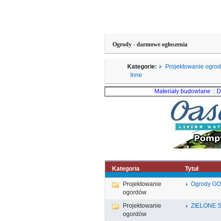
Ogrody - darmowe ogłoszenia
Kategorie:
Projektowanie ogro
Inne
Materiały budowlane
::
D
Kategoria
Tytuł
Projektowanie
Ogrody GOR
ogordów
Projektowanie
ZIELONE St
ogordów